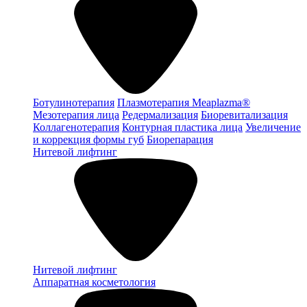
Ботулинотерапия
Плазмотерапия Meaplazma®
Мезотерапия лица
Редермализация
Биоревитализация
Коллагенотерапия
Контурная пластика лица
Увеличение
и коррекция формы губ
Биорепарация
Нитевой лифтинг
Нитевой лифтинг
Аппаратная косметология