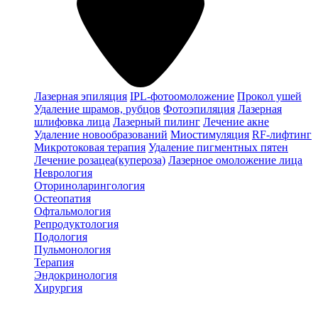
Лазерная эпиляция
IPL-фотоомоложение
Прокол ушей
Удаление шрамов, рубцов
Фотоэпиляция
Лазерная
шлифовка лица
Лазерный пилинг
Лечение акне
Удаление новообразований
Миостимуляция
RF-лифтинг
Микротоковая терапия
Удаление пигментных пятен
Лечение розацеа(купероза)
Лазерное омоложение лица
Неврология
Оториноларингология
Остеопатия
Офтальмология
Репродуктология
Подология
Пульмонология
Терапия
Эндокринология
Хирургия