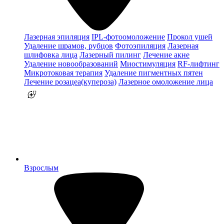
Лазерная эпиляция
IPL-фотоомоложение
Прокол ушей
Удаление шрамов, рубцов
Фотоэпиляция
Лазерная
шлифовка лица
Лазерный пилинг
Лечение акне
Удаление новообразований
Миостимуляция
RF-лифтинг
Микротоковая терапия
Удаление пигментных пятен
Лечение розацеа(купероза)
Лазерное омоложение лица
Взрослым