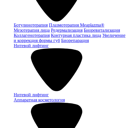
Ботулинотерапия
Плазмотерапия Meaplazma®
Мезотерапия лица
Редермализация
Биоревитализация
Коллагенотерапия
Контурная пластика лица
Увеличение
и коррекция формы губ
Биорепарация
Нитевой лифтинг
Нитевой лифтинг
Аппаратная косметология