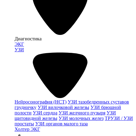
Диагностика
ЭКГ
УЗИ
Нейросонография (НСТ)
УЗИ тазобедренных суставов
грудничку
УЗИ вилочковой железы
УЗИ брюшной
полости
УЗИ сердца
УЗИ желчного пузыря
УЗИ
щитовидной железы
УЗИ молочных желез
ТРУЗИ / УЗИ
простаты
УЗИ органов малого таза
Холтер ЭКГ