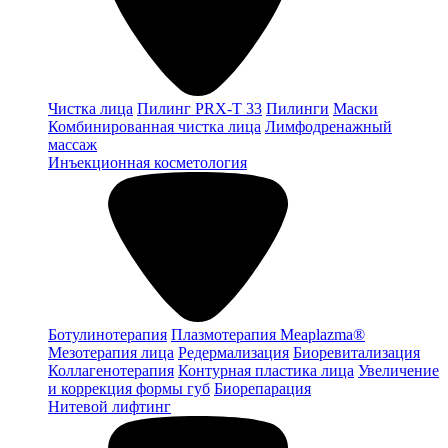
Чистка лица
Пилинг PRX-T 33
Пилинги
Маски
Комбинированная чистка лица
Лимфодренажный
массаж
Инъекционная косметология
Ботулинотерапия
Плазмотерапия Meaplazma®
Мезотерапия лица
Редермализация
Биоревитализация
Коллагенотерапия
Контурная пластика лица
Увеличение
и коррекция формы губ
Биорепарация
Нитевой лифтинг