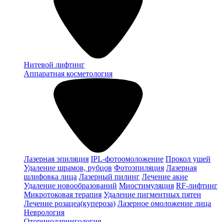
Нитевой лифтинг
Аппаратная косметология
Лазерная эпиляция
IPL-фотоомоложение
Прокол ушей
Удаление шрамов, рубцов
Фотоэпиляция
Лазерная
шлифовка лица
Лазерный пилинг
Лечение акне
Удаление новообразований
Миостимуляция
RF-лифтинг
Микротоковая терапия
Удаление пигментных пятен
Лечение розацеа(купероза)
Лазерное омоложение лица
Неврология
Оториноларингология