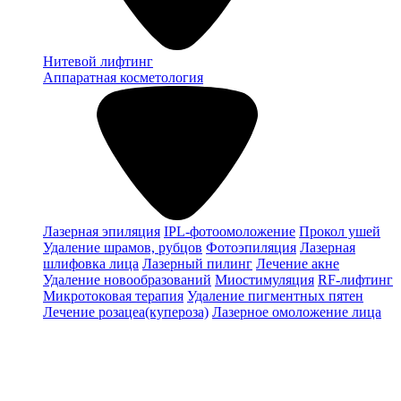
Нитевой лифтинг
Аппаратная косметология
Лазерная эпиляция
IPL-фотоомоложение
Прокол ушей
Удаление шрамов, рубцов
Фотоэпиляция
Лазерная
шлифовка лица
Лазерный пилинг
Лечение акне
Удаление новообразований
Миостимуляция
RF-лифтинг
Микротоковая терапия
Удаление пигментных пятен
Лечение розацеа(купероза)
Лазерное омоложение лица