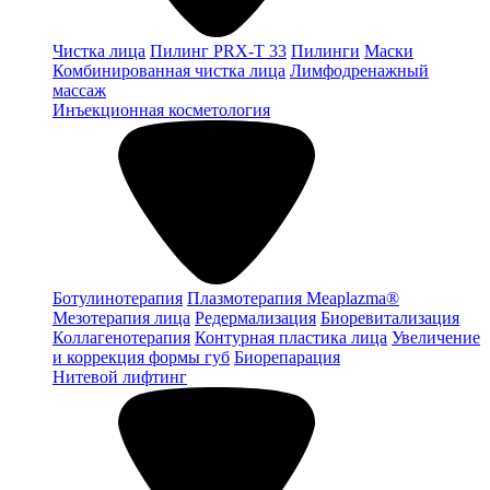
Чистка лица
Пилинг PRX-T 33
Пилинги
Маски
Комбинированная чистка лица
Лимфодренажный
массаж
Инъекционная косметология
Ботулинотерапия
Плазмотерапия Meaplazma®
Мезотерапия лица
Редермализация
Биоревитализация
Коллагенотерапия
Контурная пластика лица
Увеличение
и коррекция формы губ
Биорепарация
Нитевой лифтинг