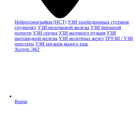
Нейросонография (НСТ)
УЗИ тазобедренных суставов
грудничку
УЗИ вилочковой железы
УЗИ брюшной
полости
УЗИ сердца
УЗИ желчного пузыря
УЗИ
щитовидной железы
УЗИ молочных желез
ТРУЗИ / УЗИ
простаты
УЗИ органов малого таза
Холтер ЭКГ
Врачи