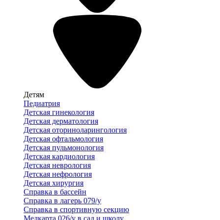
Детям
Педиатрия
Детская гинекология
Детская дерматология
Детская оториноларингология
Детская офтальмология
Детская пульмонология
Детская кардиология
Детская неврология
Детская нефрология
Детская хирургия
Справка в бассейн
Справка в лагерь 079/у
Справка в спортивную секцию
Медкарта 026/у в сад и школу