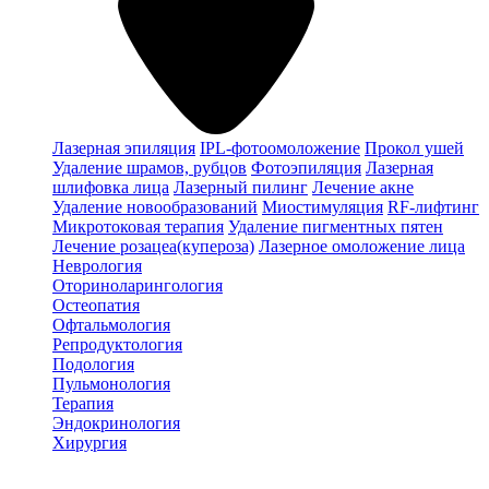
Лазерная эпиляция
IPL-фотоомоложение
Прокол ушей
Удаление шрамов, рубцов
Фотоэпиляция
Лазерная
шлифовка лица
Лазерный пилинг
Лечение акне
Удаление новообразований
Миостимуляция
RF-лифтинг
Микротоковая терапия
Удаление пигментных пятен
Лечение розацеа(купероза)
Лазерное омоложение лица
Неврология
Оториноларингология
Остеопатия
Офтальмология
Репродуктология
Подология
Пульмонология
Терапия
Эндокринология
Хирургия