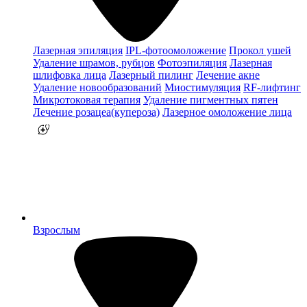
Лазерная эпиляция
IPL-фотоомоложение
Прокол ушей
Удаление шрамов, рубцов
Фотоэпиляция
Лазерная
шлифовка лица
Лазерный пилинг
Лечение акне
Удаление новообразований
Миостимуляция
RF-лифтинг
Микротоковая терапия
Удаление пигментных пятен
Лечение розацеа(купероза)
Лазерное омоложение лица
Взрослым