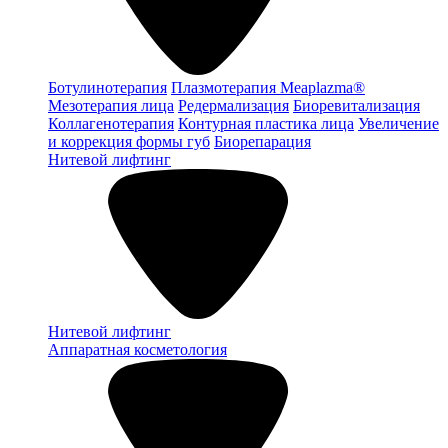
Ботулинотерапия
Плазмотерапия Meaplazma®
Мезотерапия лица
Редермализация
Биоревитализация
Коллагенотерапия
Контурная пластика лица
Увеличение
и коррекция формы губ
Биорепарация
Нитевой лифтинг
Нитевой лифтинг
Аппаратная косметология