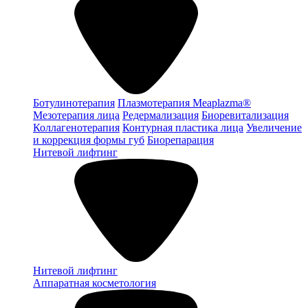
Ботулинотерапия
Плазмотерапия Meaplazma®
Мезотерапия лица
Редермализация
Биоревитализация
Коллагенотерапия
Контурная пластика лица
Увеличение
и коррекция формы губ
Биорепарация
Нитевой лифтинг
Нитевой лифтинг
Аппаратная косметология