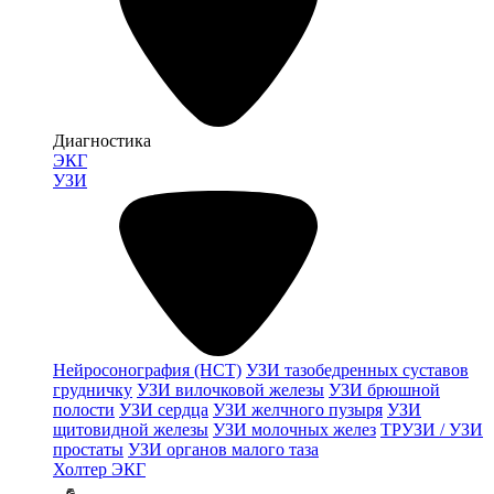
Диагностика
ЭКГ
УЗИ
Нейросонография (НСТ)
УЗИ тазобедренных суставов
грудничку
УЗИ вилочковой железы
УЗИ брюшной
полости
УЗИ сердца
УЗИ желчного пузыря
УЗИ
щитовидной железы
УЗИ молочных желез
ТРУЗИ / УЗИ
простаты
УЗИ органов малого таза
Холтер ЭКГ