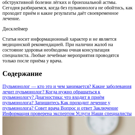
обструктивной болезни лёгких и бронхиальной астмы.
Сегодня разбираемся, когда без пульмонолога не обойтись, как
проходит приём и какие результаты даёт своевременное
лечение.
Дисклеймер
Статья носит информационный характер и не является
медицинской рекомендацией. При наличии жалоб на
состояние здоровья необходима очная консультация
специалиста. Любые лечебные мероприятия проводятся
только после приёма у врача.
Содержание
Пульмонолог — кто это и чем занимается?
Какие заболевания
лечит пульмонолог?
Когда нужно обращаться к
пульмонологу?
Диагностика: что входит в приём
пульмонолога?
Запишитесь
Как проходит лечение у
пульмонолога?
Совет врача
Вопрос и ответ
Заключение
Информация проверена экспертом
Услуги
Наши специалисты