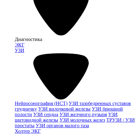
Диагностика
ЭКГ
УЗИ
Нейросонография (НСТ)
УЗИ тазобедренных суставов
грудничку
УЗИ вилочковой железы
УЗИ брюшной
полости
УЗИ сердца
УЗИ желчного пузыря
УЗИ
щитовидной железы
УЗИ молочных желез
ТРУЗИ / УЗИ
простаты
УЗИ органов малого таза
Холтер ЭКГ