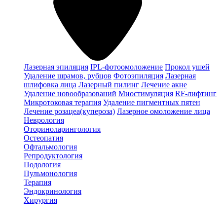
Лазерная эпиляция
IPL-фотоомоложение
Прокол ушей
Удаление шрамов, рубцов
Фотоэпиляция
Лазерная
шлифовка лица
Лазерный пилинг
Лечение акне
Удаление новообразований
Миостимуляция
RF-лифтинг
Микротоковая терапия
Удаление пигментных пятен
Лечение розацеа(купероза)
Лазерное омоложение лица
Неврология
Оториноларингология
Остеопатия
Офтальмология
Репродуктология
Подология
Пульмонология
Терапия
Эндокринология
Хирургия