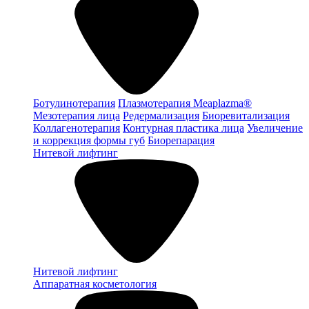
Ботулинотерапия
Плазмотерапия Meaplazma®
Мезотерапия лица
Редермализация
Биоревитализация
Коллагенотерапия
Контурная пластика лица
Увеличение
и коррекция формы губ
Биорепарация
Нитевой лифтинг
Нитевой лифтинг
Аппаратная косметология