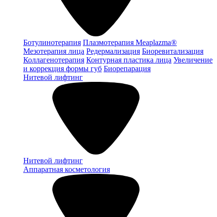
Ботулинотерапия
Плазмотерапия Meaplazma®
Мезотерапия лица
Редермализация
Биоревитализация
Коллагенотерапия
Контурная пластика лица
Увеличение
и коррекция формы губ
Биорепарация
Нитевой лифтинг
Нитевой лифтинг
Аппаратная косметология