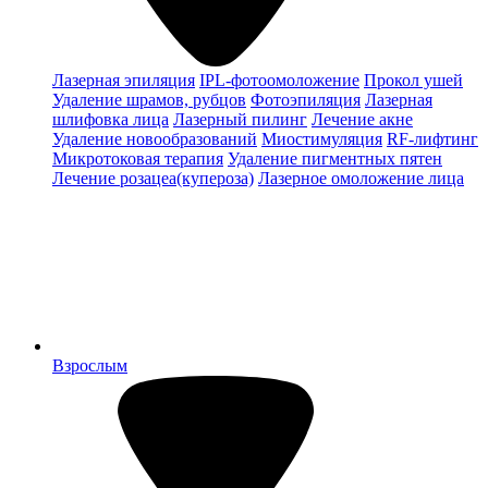
Лазерная эпиляция
IPL-фотоомоложение
Прокол ушей
Удаление шрамов, рубцов
Фотоэпиляция
Лазерная
шлифовка лица
Лазерный пилинг
Лечение акне
Удаление новообразований
Миостимуляция
RF-лифтинг
Микротоковая терапия
Удаление пигментных пятен
Лечение розацеа(купероза)
Лазерное омоложение лица
Взрослым