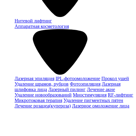
Нитевой лифтинг
Аппаратная косметология
Лазерная эпиляция
IPL-фотоомоложение
Прокол ушей
Удаление шрамов, рубцов
Фотоэпиляция
Лазерная
шлифовка лица
Лазерный пилинг
Лечение акне
Удаление новообразований
Миостимуляция
RF-лифтинг
Микротоковая терапия
Удаление пигментных пятен
Лечение розацеа(купероза)
Лазерное омоложение лица