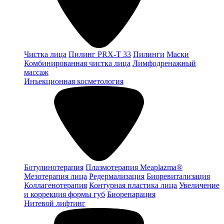
Чистка лица
Пилинг PRX-T 33
Пилинги
Маски
Комбинированная чистка лица
Лимфодренажный
массаж
Инъекционная косметология
Ботулинотерапия
Плазмотерапия Meaplazma®
Мезотерапия лица
Редермализация
Биоревитализация
Коллагенотерапия
Контурная пластика лица
Увеличение
и коррекция формы губ
Биорепарация
Нитевой лифтинг