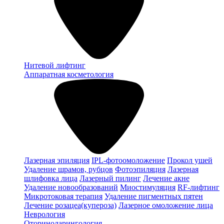
Нитевой лифтинг
Аппаратная косметология
Лазерная эпиляция
IPL-фотоомоложение
Прокол ушей
Удаление шрамов, рубцов
Фотоэпиляция
Лазерная
шлифовка лица
Лазерный пилинг
Лечение акне
Удаление новообразований
Миостимуляция
RF-лифтинг
Микротоковая терапия
Удаление пигментных пятен
Лечение розацеа(купероза)
Лазерное омоложение лица
Неврология
Оториноларингология