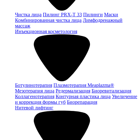
Чистка лица
Пилинг PRX-T 33
Пилинги
Маски
Комбинированная чистка лица
Лимфодренажный
массаж
Инъекционная косметология
Ботулинотерапия
Плазмотерапия Meaplazma®
Мезотерапия лица
Редермализация
Биоревитализация
Коллагенотерапия
Контурная пластика лица
Увеличение
и коррекция формы губ
Биорепарация
Нитевой лифтинг