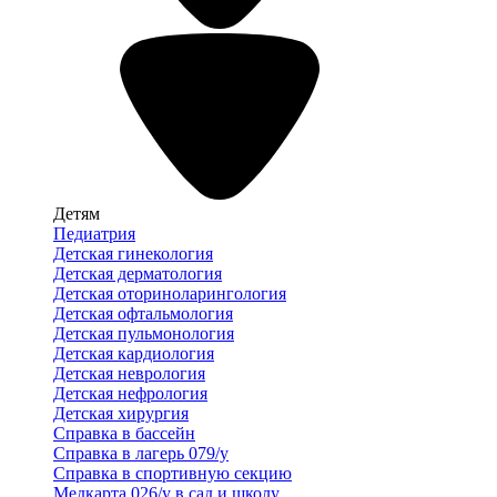
Детям
Педиатрия
Детская гинекология
Детская дерматология
Детская оториноларингология
Детская офтальмология
Детская пульмонология
Детская кардиология
Детская неврология
Детская нефрология
Детская хирургия
Справка в бассейн
Справка в лагерь 079/у
Справка в спортивную секцию
Медкарта 026/у в сад и школу