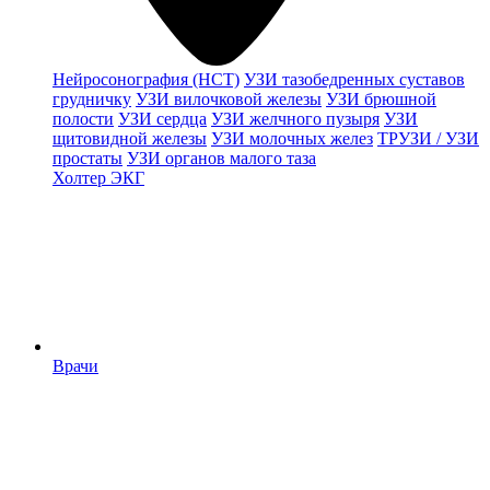
Нейросонография (НСТ)
УЗИ тазобедренных суставов
грудничку
УЗИ вилочковой железы
УЗИ брюшной
полости
УЗИ сердца
УЗИ желчного пузыря
УЗИ
щитовидной железы
УЗИ молочных желез
ТРУЗИ / УЗИ
простаты
УЗИ органов малого таза
Холтер ЭКГ
Врачи