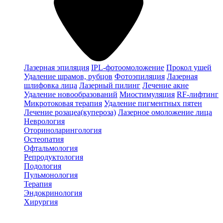
Лазерная эпиляция
IPL-фотоомоложение
Прокол ушей
Удаление шрамов, рубцов
Фотоэпиляция
Лазерная
шлифовка лица
Лазерный пилинг
Лечение акне
Удаление новообразований
Миостимуляция
RF-лифтинг
Микротоковая терапия
Удаление пигментных пятен
Лечение розацеа(купероза)
Лазерное омоложение лица
Неврология
Оториноларингология
Остеопатия
Офтальмология
Репродуктология
Подология
Пульмонология
Терапия
Эндокринология
Хирургия