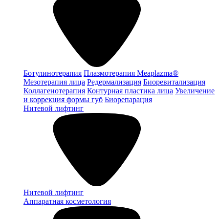
Ботулинотерапия
Плазмотерапия Meaplazma®
Мезотерапия лица
Редермализация
Биоревитализация
Коллагенотерапия
Контурная пластика лица
Увеличение
и коррекция формы губ
Биорепарация
Нитевой лифтинг
Нитевой лифтинг
Аппаратная косметология