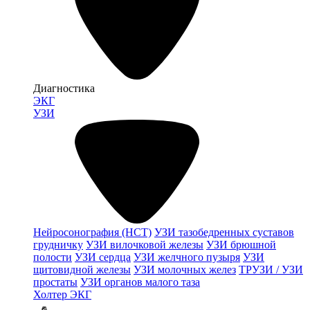
Диагностика
ЭКГ
УЗИ
Нейросонография (НСТ)
УЗИ тазобедренных суставов
грудничку
УЗИ вилочковой железы
УЗИ брюшной
полости
УЗИ сердца
УЗИ желчного пузыря
УЗИ
щитовидной железы
УЗИ молочных желез
ТРУЗИ / УЗИ
простаты
УЗИ органов малого таза
Холтер ЭКГ