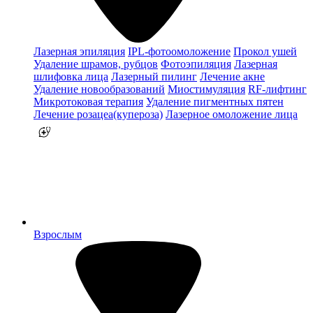
Лазерная эпиляция
IPL-фотоомоложение
Прокол ушей
Удаление шрамов, рубцов
Фотоэпиляция
Лазерная
шлифовка лица
Лазерный пилинг
Лечение акне
Удаление новообразований
Миостимуляция
RF-лифтинг
Микротоковая терапия
Удаление пигментных пятен
Лечение розацеа(купероза)
Лазерное омоложение лица
Взрослым