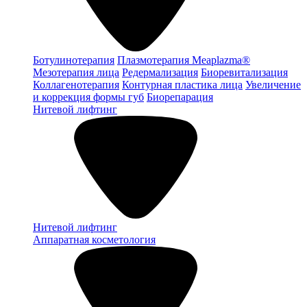
Ботулинотерапия
Плазмотерапия Meaplazma®
Мезотерапия лица
Редермализация
Биоревитализация
Коллагенотерапия
Контурная пластика лица
Увеличение
и коррекция формы губ
Биорепарация
Нитевой лифтинг
Нитевой лифтинг
Аппаратная косметология