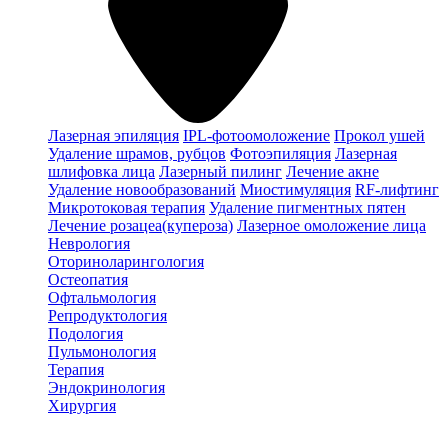
Лазерная эпиляция
IPL-фотоомоложение
Прокол ушей
Удаление шрамов, рубцов
Фотоэпиляция
Лазерная
шлифовка лица
Лазерный пилинг
Лечение акне
Удаление новообразований
Миостимуляция
RF-лифтинг
Микротоковая терапия
Удаление пигментных пятен
Лечение розацеа(купероза)
Лазерное омоложение лица
Неврология
Оториноларингология
Остеопатия
Офтальмология
Репродуктология
Подология
Пульмонология
Терапия
Эндокринология
Хирургия