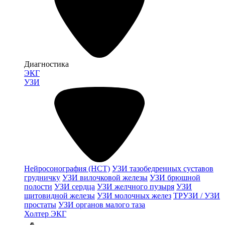
Диагностика
ЭКГ
УЗИ
Нейросонография (НСТ)
УЗИ тазобедренных суставов
грудничку
УЗИ вилочковой железы
УЗИ брюшной
полости
УЗИ сердца
УЗИ желчного пузыря
УЗИ
щитовидной железы
УЗИ молочных желез
ТРУЗИ / УЗИ
простаты
УЗИ органов малого таза
Холтер ЭКГ