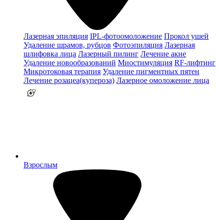
Лазерная эпиляция
IPL-фотоомоложение
Прокол ушей
Удаление шрамов, рубцов
Фотоэпиляция
Лазерная
шлифовка лица
Лазерный пилинг
Лечение акне
Удаление новообразований
Миостимуляция
RF-лифтинг
Микротоковая терапия
Удаление пигментных пятен
Лечение розацеа(купероза)
Лазерное омоложение лица
Взрослым