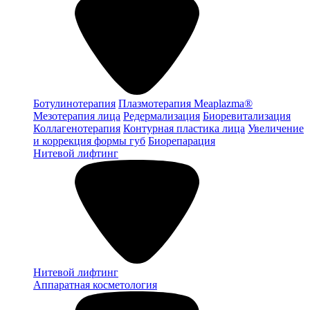
Ботулинотерапия
Плазмотерапия Meaplazma®
Мезотерапия лица
Редермализация
Биоревитализация
Коллагенотерапия
Контурная пластика лица
Увеличение
и коррекция формы губ
Биорепарация
Нитевой лифтинг
Нитевой лифтинг
Аппаратная косметология