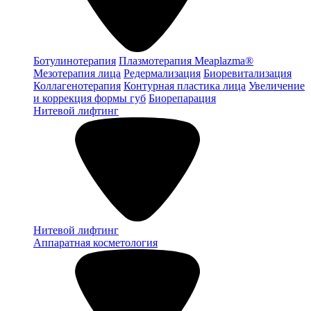
Ботулинотерапия
Плазмотерапия Meaplazma®
Мезотерапия лица
Редермализация
Биоревитализация
Коллагенотерапия
Контурная пластика лица
Увеличение
и коррекция формы губ
Биорепарация
Нитевой лифтинг
Нитевой лифтинг
Аппаратная косметология