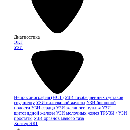
Диагностика
ЭКГ
УЗИ
Нейросонография (НСТ)
УЗИ тазобедренных суставов
грудничку
УЗИ вилочковой железы
УЗИ брюшной
полости
УЗИ сердца
УЗИ желчного пузыря
УЗИ
щитовидной железы
УЗИ молочных желез
ТРУЗИ / УЗИ
простаты
УЗИ органов малого таза
Холтер ЭКГ