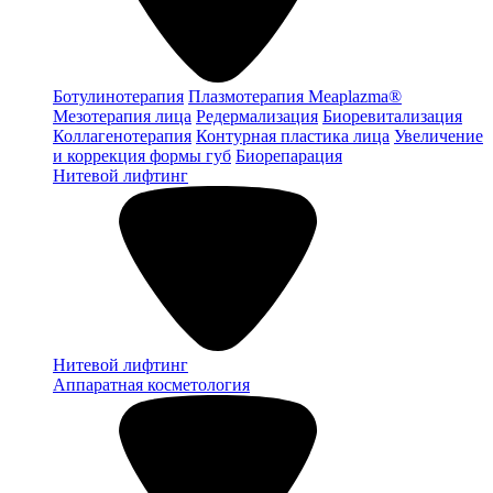
Ботулинотерапия
Плазмотерапия Meaplazma®
Мезотерапия лица
Редермализация
Биоревитализация
Коллагенотерапия
Контурная пластика лица
Увеличение
и коррекция формы губ
Биорепарация
Нитевой лифтинг
Нитевой лифтинг
Аппаратная косметология