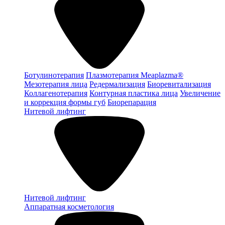
Ботулинотерапия
Плазмотерапия Meaplazma®
Мезотерапия лица
Редермализация
Биоревитализация
Коллагенотерапия
Контурная пластика лица
Увеличение
и коррекция формы губ
Биорепарация
Нитевой лифтинг
Нитевой лифтинг
Аппаратная косметология