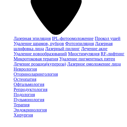
Лазерная эпиляция
IPL-фотоомоложение
Прокол ушей
Удаление шрамов, рубцов
Фотоэпиляция
Лазерная
шлифовка лица
Лазерный пилинг
Лечение акне
Удаление новообразований
Миостимуляция
RF-лифтинг
Микротоковая терапия
Удаление пигментных пятен
Лечение розацеа(купероза)
Лазерное омоложение лица
Неврология
Оториноларингология
Остеопатия
Офтальмология
Репродуктология
Подология
Пульмонология
Терапия
Эндокринология
Хирургия