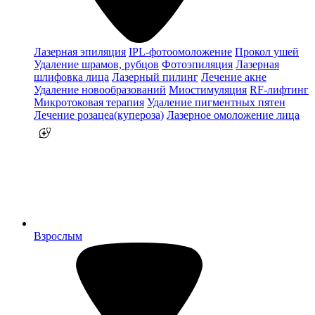
Лазерная эпиляция
IPL-фотоомоложение
Прокол ушей
Удаление шрамов, рубцов
Фотоэпиляция
Лазерная
шлифовка лица
Лазерный пилинг
Лечение акне
Удаление новообразований
Миостимуляция
RF-лифтинг
Микротоковая терапия
Удаление пигментных пятен
Лечение розацеа(купероза)
Лазерное омоложение лица
Взрослым