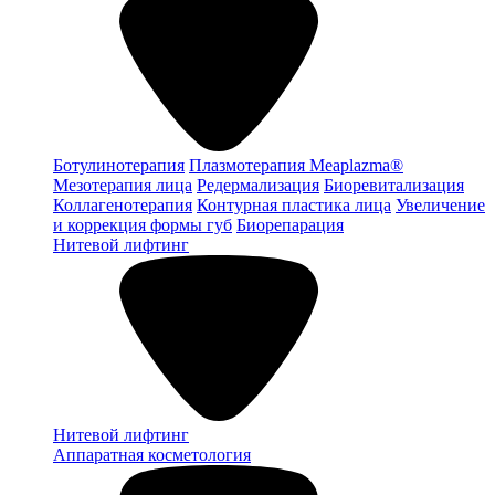
Ботулинотерапия
Плазмотерапия Meaplazma®
Мезотерапия лица
Редермализация
Биоревитализация
Коллагенотерапия
Контурная пластика лица
Увеличение
и коррекция формы губ
Биорепарация
Нитевой лифтинг
Нитевой лифтинг
Аппаратная косметология