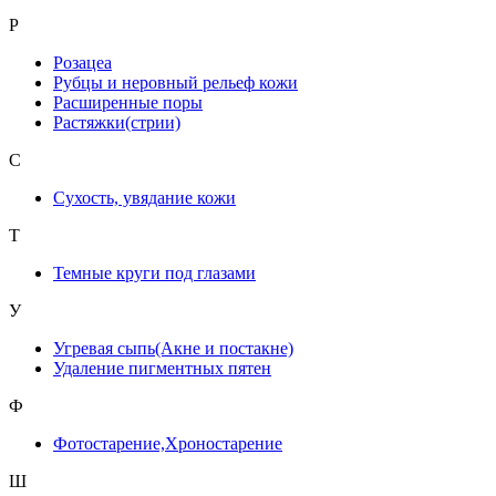
Р
Розацеа
Рубцы и неровный рельеф кожи
Расширенные поры
Растяжки(стрии)
С
Сухость, увядание кожи
Т
Темные круги под глазами
У
Угревая сыпь(Акне и постакне)
Удаление пигментных пятен
Ф
Фотостарение,Хроностарение
Ш