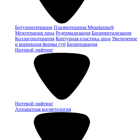
Ботулинотерапия
Плазмотерапия Meaplazma®
Мезотерапия лица
Редермализация
Биоревитализация
Коллагенотерапия
Контурная пластика лица
Увеличение
и коррекция формы губ
Биорепарация
Нитевой лифтинг
Нитевой лифтинг
Аппаратная косметология