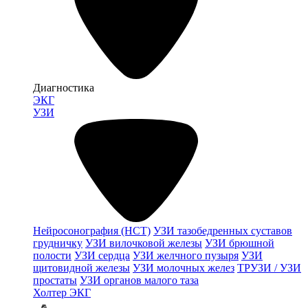
Диагностика
ЭКГ
УЗИ
Нейросонография (НСТ)
УЗИ тазобедренных суставов
грудничку
УЗИ вилочковой железы
УЗИ брюшной
полости
УЗИ сердца
УЗИ желчного пузыря
УЗИ
щитовидной железы
УЗИ молочных желез
ТРУЗИ / УЗИ
простаты
УЗИ органов малого таза
Холтер ЭКГ