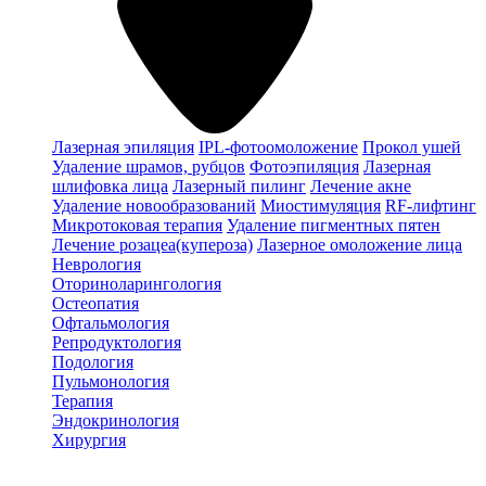
Лазерная эпиляция
IPL-фотоомоложение
Прокол ушей
Удаление шрамов, рубцов
Фотоэпиляция
Лазерная
шлифовка лица
Лазерный пилинг
Лечение акне
Удаление новообразований
Миостимуляция
RF-лифтинг
Микротоковая терапия
Удаление пигментных пятен
Лечение розацеа(купероза)
Лазерное омоложение лица
Неврология
Оториноларингология
Остеопатия
Офтальмология
Репродуктология
Подология
Пульмонология
Терапия
Эндокринология
Хирургия