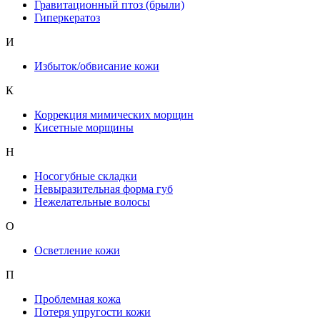
Гравитационный птоз (брыли)
Гиперкератоз
И
Избыток/обвисание кожи
К
Коррекция мимических морщин
Кисетные морщины
Н
Носогубные складки
Невыразительная форма губ
Нежелательные волосы
О
Осветление кожи
П
Проблемная кожа
Потеря упругости кожи