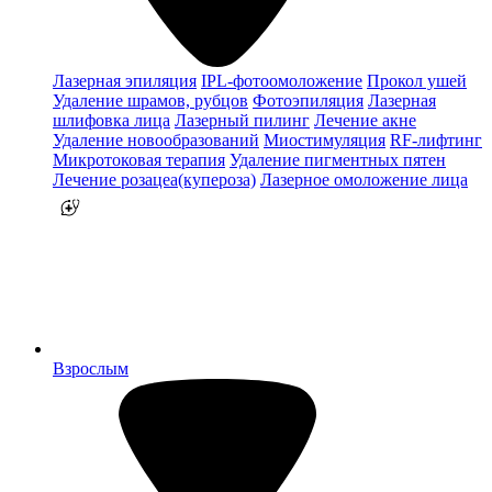
Лазерная эпиляция
IPL-фотоомоложение
Прокол ушей
Удаление шрамов, рубцов
Фотоэпиляция
Лазерная
шлифовка лица
Лазерный пилинг
Лечение акне
Удаление новообразований
Миостимуляция
RF-лифтинг
Микротоковая терапия
Удаление пигментных пятен
Лечение розацеа(купероза)
Лазерное омоложение лица
Взрослым