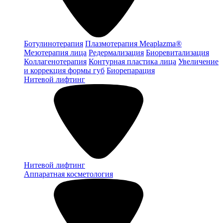
Ботулинотерапия
Плазмотерапия Meaplazma®
Мезотерапия лица
Редермализация
Биоревитализация
Коллагенотерапия
Контурная пластика лица
Увеличение
и коррекция формы губ
Биорепарация
Нитевой лифтинг
Нитевой лифтинг
Аппаратная косметология