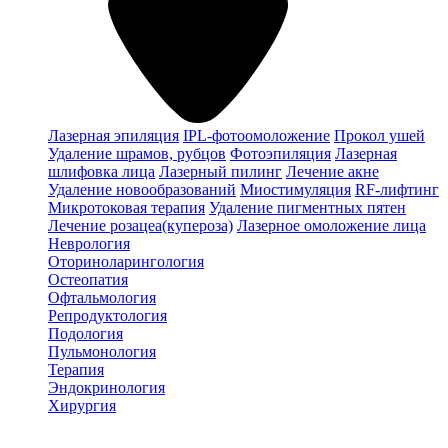
Лазерная эпиляция
IPL-фотоомоложение
Прокол ушей
Удаление шрамов, рубцов
Фотоэпиляция
Лазерная
шлифовка лица
Лазерный пилинг
Лечение акне
Удаление новообразований
Миостимуляция
RF-лифтинг
Микротоковая терапия
Удаление пигментных пятен
Лечение розацеа(купероза)
Лазерное омоложение лица
Неврология
Оториноларингология
Остеопатия
Офтальмология
Репродуктология
Подология
Пульмонология
Терапия
Эндокринология
Хирургия