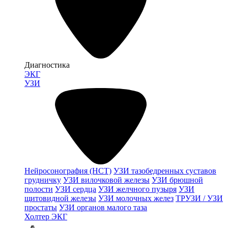
Диагностика
ЭКГ
УЗИ
Нейросонография (НСТ)
УЗИ тазобедренных суставов
грудничку
УЗИ вилочковой железы
УЗИ брюшной
полости
УЗИ сердца
УЗИ желчного пузыря
УЗИ
щитовидной железы
УЗИ молочных желез
ТРУЗИ / УЗИ
простаты
УЗИ органов малого таза
Холтер ЭКГ