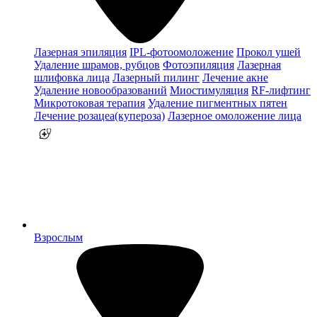
Лазерная эпиляция
IPL-фотоомоложение
Прокол ушей
Удаление шрамов, рубцов
Фотоэпиляция
Лазерная
шлифовка лица
Лазерный пилинг
Лечение акне
Удаление новообразований
Миостимуляция
RF-лифтинг
Микротоковая терапия
Удаление пигментных пятен
Лечение розацеа(купероза)
Лазерное омоложение лица
Взрослым