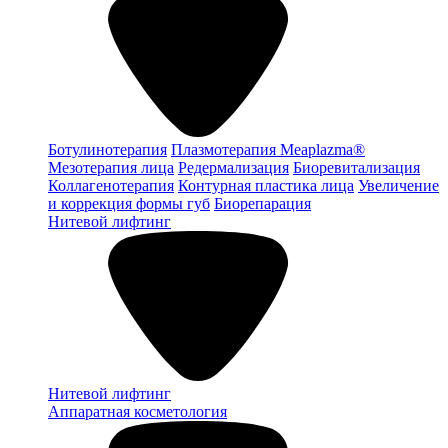
Ботулинотерапия
Плазмотерапия Meaplazma®
Мезотерапия лица
Редермализация
Биоревитализация
Коллагенотерапия
Контурная пластика лица
Увеличение
и коррекция формы губ
Биорепарация
Нитевой лифтинг
Нитевой лифтинг
Аппаратная косметология